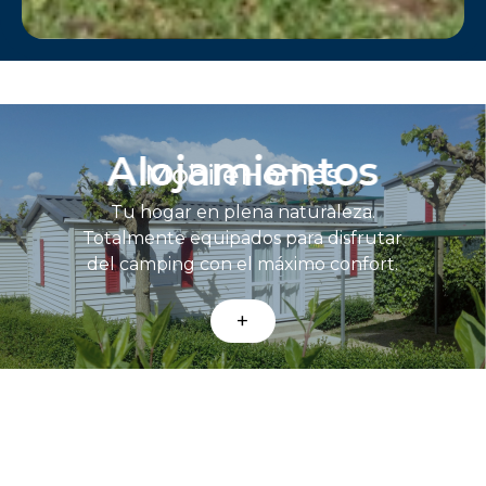
Alojamientos
MobileHomes
Tu hogar en plena naturaleza.
Totalmente equipados para disfrutar
del camping con el máximo confort.
+
Bungalows