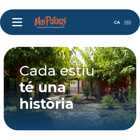
CA
Cada estiu
té una
història