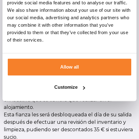
provide social media features and to analyse our traffic.
y los días de entrada y salida dependen del tipo de
We also share information about your use of our site with
alojamiento (1/07/2023 – 31/08/2023)
our social media, advertising and analytics partners who
may combine it with other information that you’ve
Pago y fianza
provided to them or that they’ve collected from your use
La confirmación de la reserva se efectuara mediante
of their services.
el pago de la totalidad por adelantado, 30% dentro
del plazo de 7 días en hacer la reserva y el 70%
restante 1 mes antes de llegar.
El previo pago del 100% de la reserva no les da
Allow all
ningún privilegio a escoger el número y la ubicación
en concreto del alojamiento.
Al llegar al camping, deberá pagar una fianza de 100
Customize
€ por el posible deterioro, rotura o limpieza
exhaustiva que se tuviera que realizar en el
alojamiento.
Esta fianza les será desbloqueada el día de su salida
después de efectuar una revisión del inventario y
limpieza, pudiendo ser descontados 35 € si estuviera
sucio.