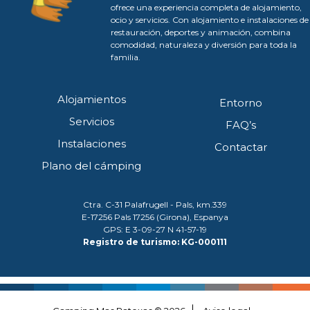
ofrece una experiencia completa de alojamiento,
ocio y servicios. Con alojamiento e instalaciones de
restauración, deportes y animación, combina
comodidad, naturaleza y diversión para toda la
familia.
Alojamientos
Entorno
Servicios
FAQ’s
Instalaciones
Contactar
Plano del cámping
Ctra. C-31 Palafrugell - Pals, km.339
E-17256 Pals 17256 (Girona), Espanya
GPS: E 3-09-27 N 41-57-19
Registro de turismo: KG-000111