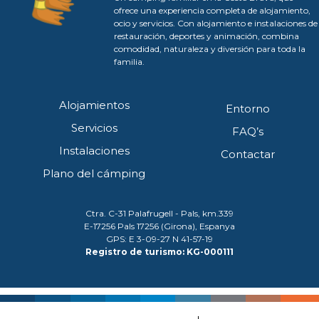
ofrece una experiencia completa de alojamiento,
ocio y servicios. Con alojamiento e instalaciones de
restauración, deportes y animación, combina
comodidad, naturaleza y diversión para toda la
familia.
Alojamientos
Entorno
Servicios
FAQ’s
Instalaciones
Contactar
Plano del cámping
Ctra. C-31 Palafrugell - Pals, km.339
E-17256 Pals 17256 (Girona), Espanya
GPS: E 3-09-27 N 41-57-19
Registro de turismo: KG-000111