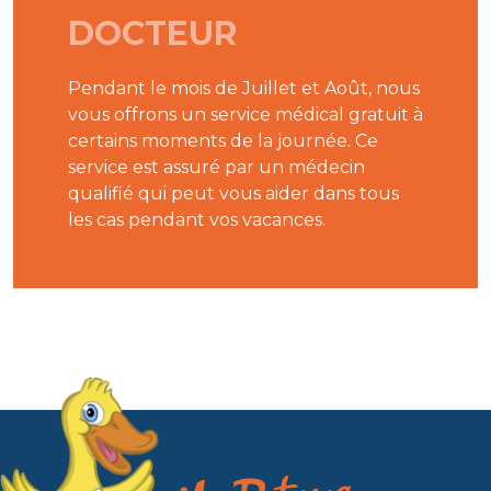
DOCTEUR
Pendant le mois de Juillet et Août, nous
vous offrons un service médical gratuit à
certains moments de la journée. Ce
service est assuré par un médecin
qualifié qui peut vous aider dans tous
les cas pendant vos vacances.