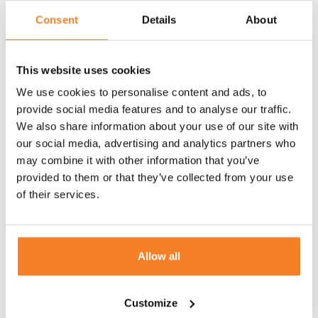
peus en el mar trobaràs
l’Estartit
. Un
Consent
Details
About
poble on encara es respira el passat
mariner i on les platges i les cales
comparteixen protagonisme amb les
This website uses cookies
illes Medes. Si ets dels qui els agrada la
We use cookies to personalise content and ads, to
sorra, a la platja gran tens cinc
provide social media features and to analyse our traffic.
quilòmetres de sorra fina i poca
We also share information about your use of our site with
profunditat. Si prefereixes les cales de
our social media, advertising and analytics partners who
roca, vés cap a cala Calella. Si vols una
may combine it with other information that you’ve
mica de cada, descobreix cala Pedrosa,
provided to them or that they’ve collected from your use
amagada entre pins i roques. I si ets
of their services.
amant del submarinisme i del busseig,
aquí tens el paradís submarí de les illes
Medes, una de les millors reserves
naturals de la Mediterrània.
Allow all
COM ARRIBAR
Customize