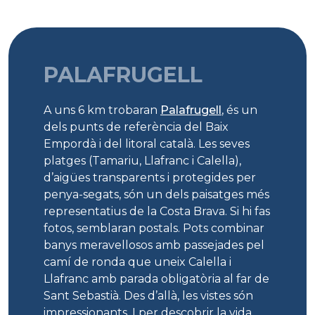
PALAFRUGELL
A uns 6 km trobaran
Palafrugell
, és un
dels punts de referència del Baix
Empordà i del litoral català. Les seves
platges (Tamariu, Llafranc i Calella),
d’aigües transparents i protegides per
penya-segats, són un dels paisatges més
representatius de la Costa Brava. Si hi fas
fotos, semblaran postals. Pots combinar
banys meravellosos amb passejades pel
camí de ronda que uneix Calella i
Llafranc amb parada obligatòria al far de
Sant Sebastià. Des d’allà, les vistes són
impressionants. I per descobrir la vida