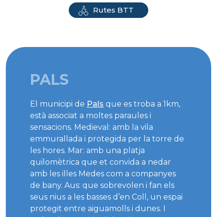
Rutes BTT
PALS
El municipi de
Pals
que es troba a 1km,
està associat a moltes paraules i
sensacions. Medieval: amb la vila
emmurallada i protegida per la torre de
les hores. Mar: amb una platja
quilomètrica que et convida a nedar
amb les illes Medes com a companyes
de bany. Aus: que sobrevolen i fan els
seus nius a les basses d’en Coll, un espai
protegit entre aiguamolls i dunes. I