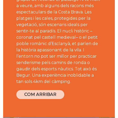
a veure, amb alguns dels racons més
espectaculars de la Costa Brava. Les
platges i les cales, protegides per la
vegetació, són escenaris ideals per
sentir-te al paradís. El nucli històric –
coronat pel castell medieval– o el petit
poble romànic d’Esclanyà, et parlen de
la història apassionant de la vila. I
l’entorn no pot ser millor per practicar
senderisme pels camins de ronda o
gaudir dels esports nàutics. Tot això és
Begur. Una experiència inoblidable a
tan sols 4km del càmping.
COM ARRIBAR