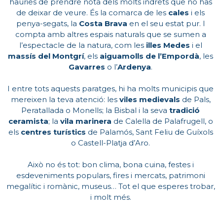
hauries de prendre nota dels molts indrets que no has
de deixar de veure. És la comarca de les
cales
i els
penya-segats, la
Costa Brava
en el seu estat pur. I
compta amb altres espais naturals que se sumen a
l’espectacle de la natura, com les
illes Medes
i el
massís del Montgrí
, els
aiguamolls de l’Empordà
, les
Gavarres
o l’
Ardenya
.
I entre tots aquests paratges, hi ha molts municipis que
mereixen la teva atenció: les
viles medievals
de Pals,
Peratallada o Monells; la Bisbal i la seva
tradició
ceramista
; la
vila marinera
de Calella de Palafrugell, o
els
centres turístics
de Palamós, Sant Feliu de Guíxols
o Castell-Platja d’Aro.
Això no és tot: bon clima, bona cuina, festes i
esdeveniments populars, fires i mercats, patrimoni
megalític i romànic, museus… Tot el que esperes trobar,
i molt més.